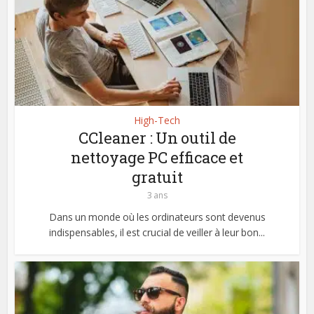
High-Tech
CCleaner : Un outil de
nettoyage PC efficace et
gratuit
3 ans
Dans un monde où les ordinateurs sont devenus
indispensables, il est crucial de veiller à leur bon...