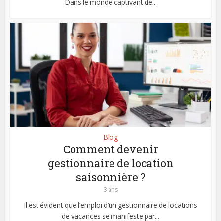
Dans le monde captivant de...
Blog
Comment devenir
gestionnaire de location
saisonnière ?
3 ans
Il est évident que l’emploi d’un gestionnaire de locations
de vacances se manifeste par...