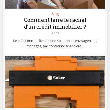
Blog
Comment faire le rachat
d’un crédit immobilier ?
4 ans
Le crédit immobilier est une solution qu’envisagent les
ménages, par contrainte financière...