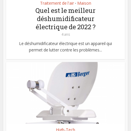
Traitement de l'air
Maison
•
Quel est le meilleur
déshumidificateur
électrique de 2022 ?
4 ans
Le déshumidificateur électrique est un appareil qui
permet de lutter contre les problèmes...
High-Tech