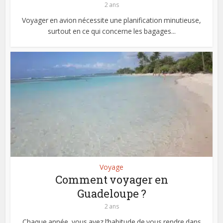
2 ans
Voyager en avion nécessite une planification minutieuse,
surtout en ce qui concerne les bagages...
Voyage
Comment voyager en
Guadeloupe ?
2 ans
Chaque année, vous avez l’habitude de vous rendre dans