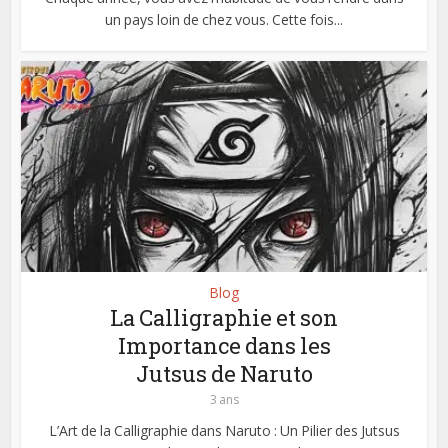
un pays loin de chez vous. Cette fois...
Blog
La Calligraphie et son
Importance dans les
Jutsus de Naruto
3 ans
L’Art de la Calligraphie dans Naruto : Un Pilier des Jutsus