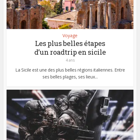
Voyage
Les plus belles étapes
d’un roadtrip en sicile
4 ans
La Sicile est une des plus belles régions italiennes. Entre
ses belles plages, ses lieux...