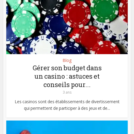
Blog
Gérer son budget dans
un casino : astuces et
conseils pour...
3 ans
Les casinos sont des établissements de divertissement
qui permettent de participer à des jeux et de...