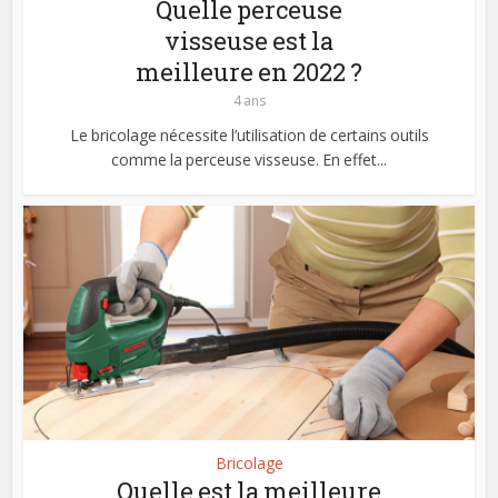
Quelle perceuse
visseuse est la
meilleure en 2022 ?
4 ans
Le bricolage nécessite l’utilisation de certains outils
comme la perceuse visseuse. En effet...
Bricolage
Quelle est la meilleure