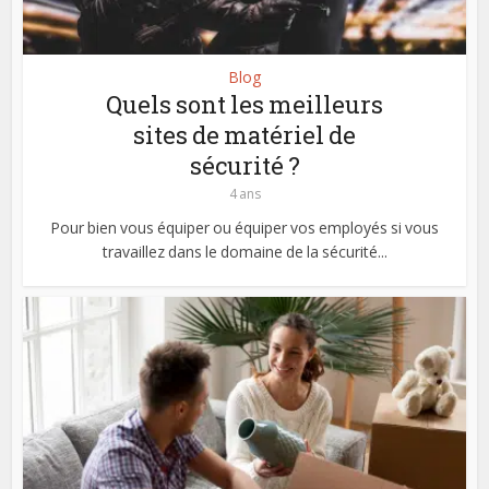
Blog
Quels sont les meilleurs
sites de matériel de
sécurité ?
4 ans
Pour bien vous équiper ou équiper vos employés si vous
travaillez dans le domaine de la sécurité...