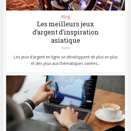
Blog
Les meilleurs jeux
d’argent d’inspiration
asiatique
4 ans
Les jeux d’argent en ligne se développent de plus en plus
et des jeux aux thématiques variées...