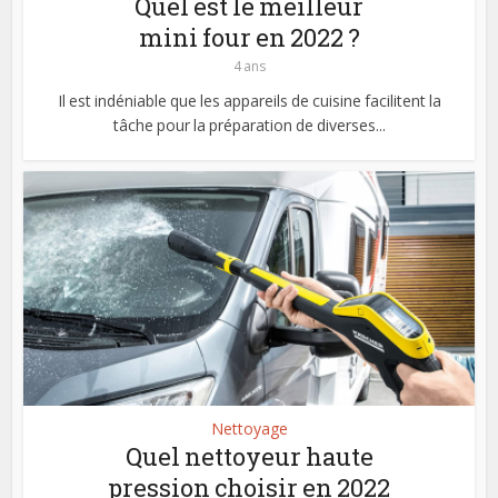
Quel est le meilleur
mini four en 2022 ?
4 ans
Il est indéniable que les appareils de cuisine facilitent la
tâche pour la préparation de diverses...
Nettoyage
Quel nettoyeur haute
pression choisir en 2022