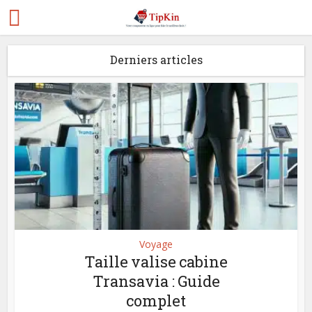
Derniers articles
Voyage
Taille valise cabine
Transavia : Guide
complet