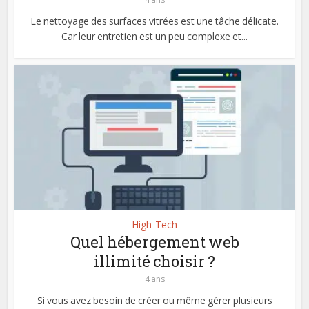
Le nettoyage des surfaces vitrées est une tâche délicate.
Car leur entretien est un peu complexe et...
High-Tech
Quel hébergement web
illimité choisir ?
4 ans
Si vous avez besoin de créer ou même gérer plusieurs