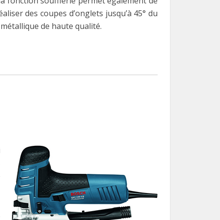
 la fonction soufflerie permet également de
réaliser des coupes d’onglets jusqu’à 45° du
e métallique de haute qualité.
i
s
e
e