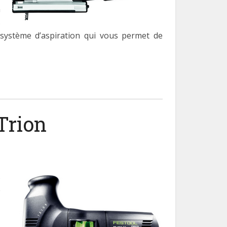
n
s
n système d’aspiration qui vous permet de
Trion
s
é
,