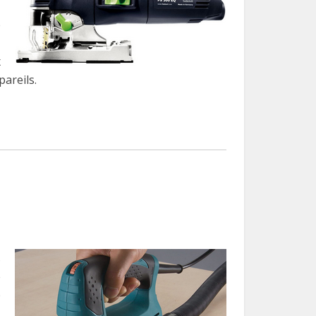
e
,
x
pareils.
s
e
e