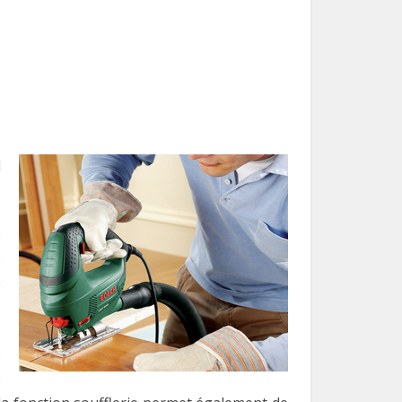
l
,
s
e
e
e
6
e