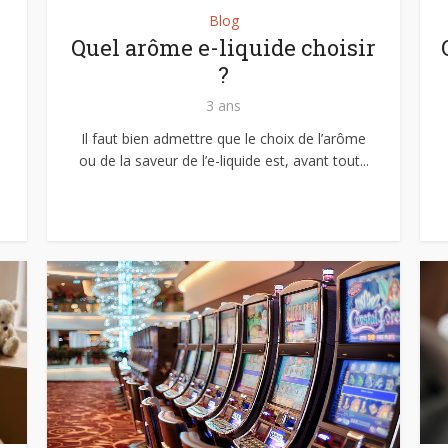
Blog
Quel arôme e-liquide choisir
?
3 ans
Il faut bien admettre que le choix de l’arôme
ou de la saveur de l’e-liquide est, avant tout...