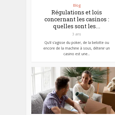
Blog
Régulations et lois
concernant les casinos :
quelles sont les...
3 ans
Qu’il s’agisse du poker, de la belotte ou
encore de la machine à sous, détenir un
casino est une...