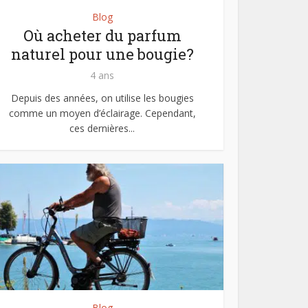
Blog
Où acheter du parfum
naturel pour une bougie?
4 ans
Depuis des années, on utilise les bougies
comme un moyen d’éclairage. Cependant,
ces dernières...
Blog