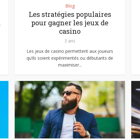
Blog
Les stratégies populaires
n
pour gagner les jeux de
casino
3 ans
Les jeux de casino permettent aux joueurs
qu’ils soient expérimentés ou débutants de
maximiser...