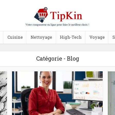
Cuisine
Nettoyage
High-Tech
Voyage
S
Catégorie - Blog