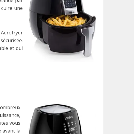
 viande par
e cuire une
s Aerofryer
 sécurisée.
ble et qui
 nombreux
puissance,
nutes vous
e avant la