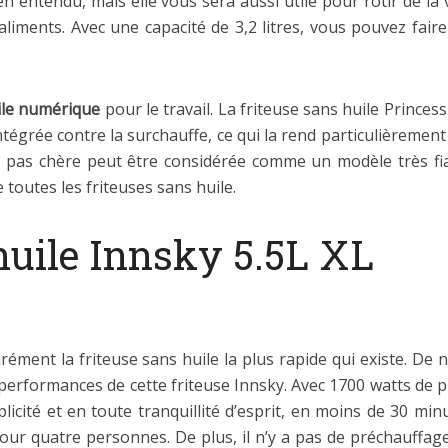
bien entendu, mais elle vous sera aussi utile pour rôtir de la
aliments. Avec une capacité de 3,2 litres, vous pouvez fair
ile numérique
pour le travail. La friteuse sans huile Princes
tégrée contre la surchauffe, ce qui la rend particulièrement
ile pas chère peut être considérée comme un modèle très fia
 toutes les friteuses sans huile.
huile Innsky 5.5L XL
rément la friteuse sans huile la plus rapide qui existe. De
 performances de cette friteuse Innsky. Avec 1700 watts de 
licité et en toute tranquillité d’esprit, en moins de 30 mi
 pour quatre personnes. De plus, il n’y a pas de préchauffag